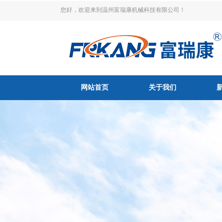
您好，欢迎来到温州富瑞康机械科技有限公司！
网站首页
关于我们