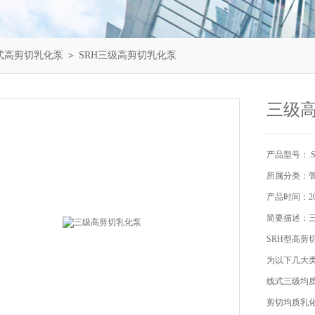
式高剪切乳化泵
＞ SRH三级高剪切乳化泵
三级
产品型号： S
所属分类：
产品时间：202
简要描述：
SRH型高
为以下几大
线式三级均
剪切均质乳