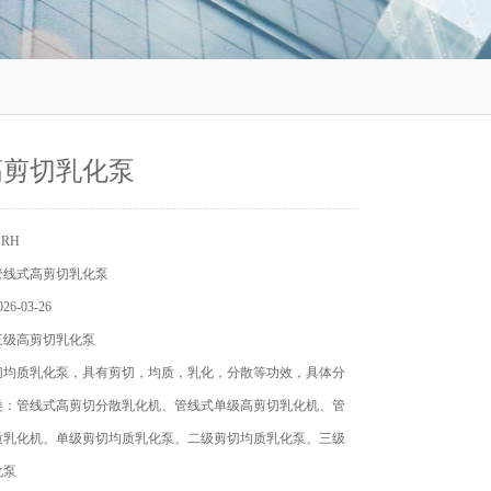
高剪切乳化泵
RH
管线式高剪切乳化泵
6-03-26
三级高剪切乳化泵
剪切均质乳化泵，具有剪切，均质，乳化，分散等功效，具体分
类：管线式高剪切分散乳化机、管线式单级高剪切乳化机、管
质乳化机、单级剪切均质乳化泵、二级剪切均质乳化泵、三级
化泵