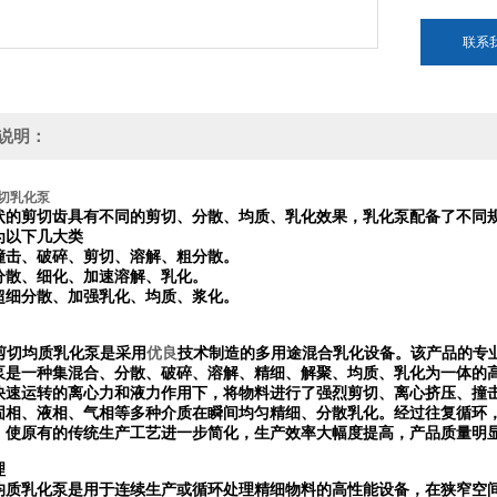
联系
说明：
切乳化泵
状的剪切齿具有不同的剪切、分散、均质、乳化效果，乳化泵配备了不同
为以下几大类
撞击、破碎、剪切、溶解、粗分散。
分散、细化、加速溶解、乳化。
超细分散、加强乳化、均质、浆化。
高剪切均质乳化泵是采用
优良
技术制造的多用途混合乳化设备。该产品的专
泵是一种集混合、分散、破碎、溶解、精细、解聚、均质、乳化为一体的
快速运转的离心力和液力作用下，将物料进行了强烈剪切、离心挤压、撞
固相、液相、气相等多种介质在瞬间均匀精细、分散乳化。经过往复循环
，使原有的传统生产工艺进一步简化，生产效率大幅度提高，产品质量明
理
均质乳化泵
是用于连续生产或循环处理精细物料的高性能设备，在狭窄空间