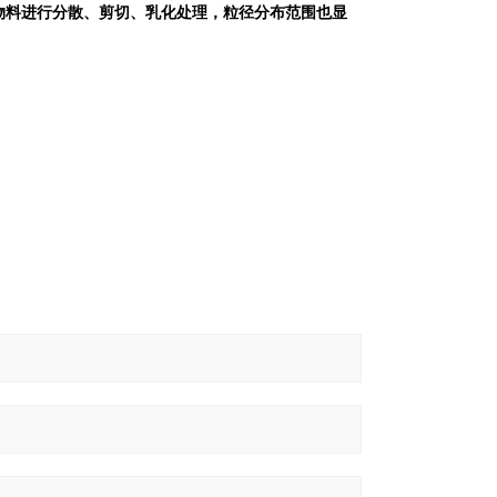
物料进行分散、剪切、乳化处理，粒径分布范围也显