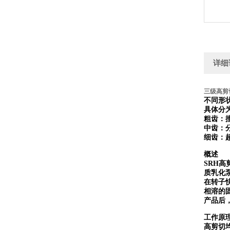
详细
三级高剪
不同形
具体分
粗齿：
中齿：
细齿：
概述
SRH
质乳化
在转子
相溶的
产品后
工作原
高剪切