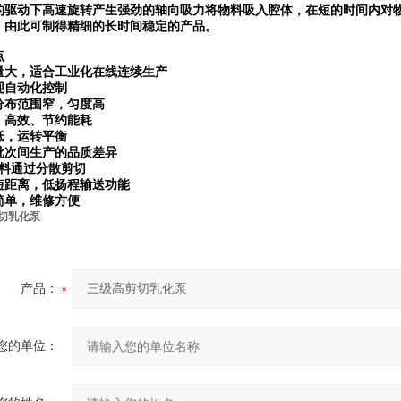
的驱动下高速旋转产生强劲的轴向吸力将物料吸入腔体，在短的时间内对
，由此可制得精细的长时间稳定的产品。
点
量大，适合工业化在线连续生产
现自动化控制
分布范围窄，匀度高
、高效、节约能耗
低，运转平衡
批次间生产的品质差异
物料通过分散剪切
短距离，低扬程输送功能
简单，维修方便
切乳化泵
产品：
您的单位：