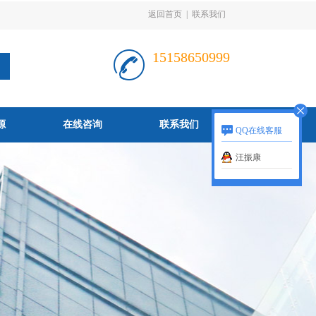
返回首页
|
联系我们
15158650999
源
在线咨询
联系我们
QQ在线客服
汪振康