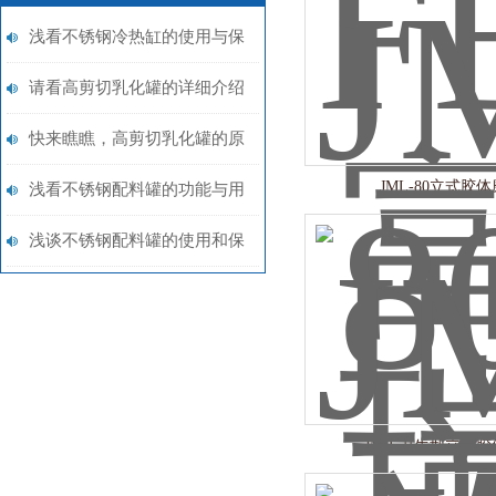
浅看不锈钢冷热缸的使用与保
养
请看高剪切乳化罐的详细介绍
快来瞧瞧，高剪切乳化罐的原
JML-80立式胶体
理，不要错过！
浅看不锈钢配料罐的功能与用
途
浅谈不锈钢配料罐的使用和保
养
JM-L卫生型立式胶