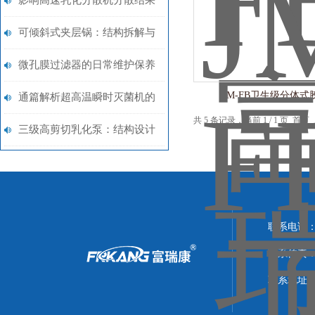
影响高速乳化分散机分散结果
的因素是什么？
可倾斜式夹层锅：结构拆解与
多场景应用指南​
微孔膜过滤器的日常维护保养
JM-FB卫生级分体式
主要包括哪些方面？
通篇解析超高温瞬时灭菌机的
共 5 条记录，当前 1 / 1 页 
工作原理是什么？
三级高剪切乳化泵：结构设计
与性能优势
联系电话：0
联系传真：05
联系地址