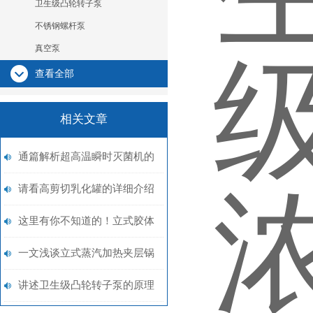
卫生级凸轮转子泵
不锈钢螺杆泵
真空泵
查看全部
相关文章
通篇解析超高温瞬时灭菌机的
工作原理是什么？
请看高剪切乳化罐的详细介绍
这里有你不知道的！立式胶体
磨的原理与功能
一文浅谈立式蒸汽加热夹层锅
的分类
讲述卫生级凸轮转子泵的原理